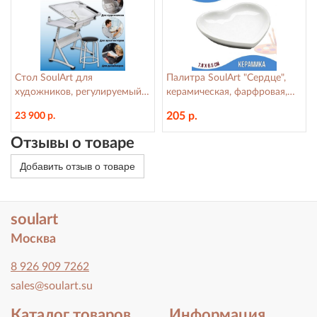
Стол SoulArt для
Палитра SoulArt "Сердце",
художников, регулируемый,
керамическая, фарфровая,
стеклянный, 60x85 см, белый
7,5см x 7,8см x 1,1см
205 р.
23 900 р.
Отзывы о товаре
Добавить отзыв о товаре
soulart
Москва
8 926 909 7262
sales@soulart.su
Каталог товаров
Информация