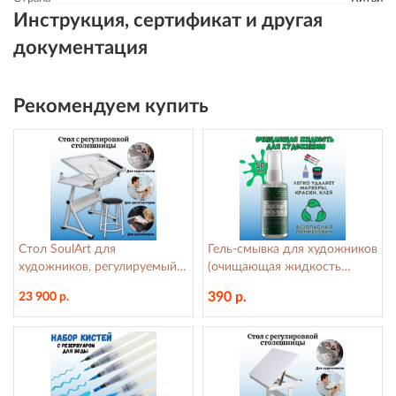
Инструкция, сертификат и другая
документация
Рекомендуем купить
Стол SoulArt для
Гель-смывка для художников
художников, регулируемый,
(очищающая жидкость
стеклянный, 60x85 см, белый
универсальная) SoulArt, 50
390 р.
23 900 р.
мл