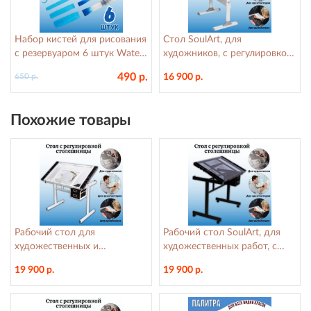
Набор кистей для рисования
Стол SoulArt, для
c резервуаром 6 штук Water
художников, с регулировкой
Brush set №1
столешницы 80x60 см
490 р.
16 900 р.
650 р.
Похожие товары
Рабочий стол для
Рабочий стол SoulArt, для
художественных и
художественных работ, с
чертежных работ SoulArt,
регулировкой наклона
19 900 р.
19 900 р.
белый