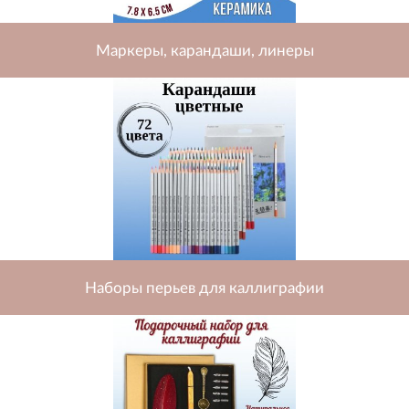
Маркеры, карандаши, линеры
Наборы перьев для каллиграфии