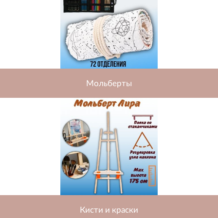
Мольберты
Кисти и краски