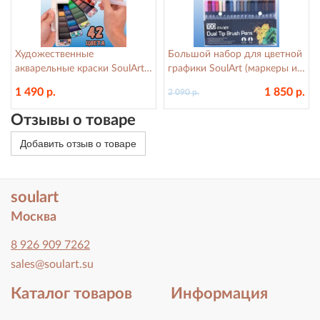
Художественные
Большой набор для цветной
акварельные краски SoulArt,
графики SoulArt (маркеры и
42 цвета, с кисточкой
линеры) 100 цветов
1 490 р.
1 850 р.
2 090 р.
Отзывы о товаре
Добавить отзыв о товаре
soulart
Москва
8 926 909 7262
sales@soulart.su
Каталог товаров
Информация