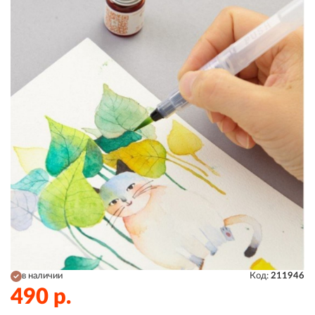
в наличии
Код:
211946
490
р.