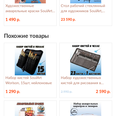
Художественные
Стол рабочий стеклянный
акварельные краски SoulArt,
для художников SoulArt,
42 цвета, с кисточкой
60х85 см, регулируемый
1 490 р.
23 590 р.
Похожие товары
Набор кистей SoulArt
Набор художественных
Worison, 15шт, нейлоновые
кистей для рисования в
чехле SoulArt, 23 кисти и 1
1 290 р.
2 590 р.
2 990 р.
мастихин, нейлон