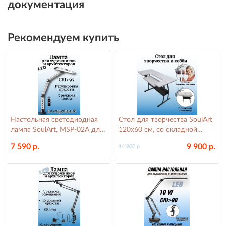
документация
Рекомендуем купить
Настольная светодиодная
Стол для творчества SoulArt
лампа SoulArt, MSP-02A для
120х60 см, со складной
художников и архитекторов,
полкой, белый
7 590 р.
9 900 р.
14 900 р.
CRI 97