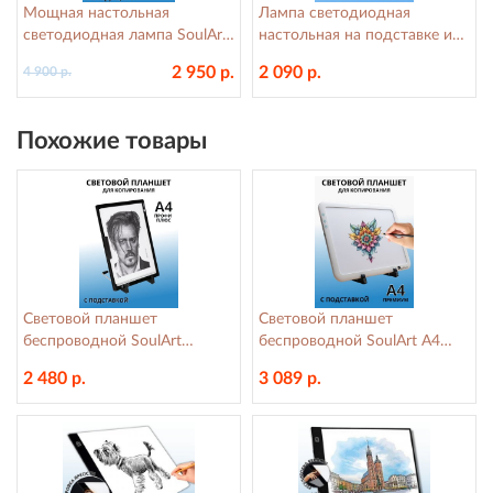
Мощная настольная
Лампа светодиодная
светодиодная лампа SoulArt,
настольная на подставке и
SA02 для художников,
струбцине SoulArt, FX310B
2 950 р.
2 090 р.
4 900 р.
160LED, 24W
CRI 90, 10 Вт
Похожие товары
Световой планшет
Световой планшет
беспроводной SoulArt
беспроводной SoulArt А4
"Профи Плюс" А4 +
"Премиум" + подставка для
2 480 р.
3 089 р.
подставка для планшета
планшета