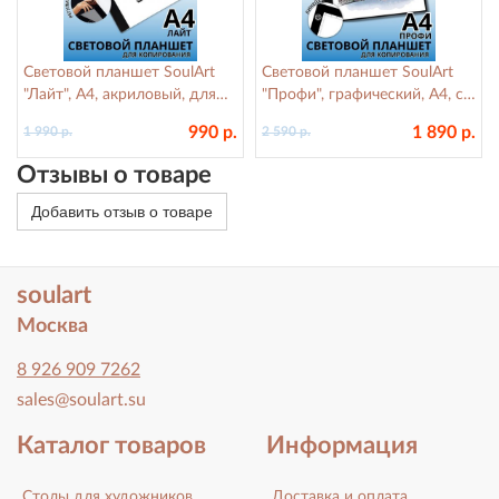
Световой планшет SoulArt
Световой планшет SoulArt
"Лайт", А4, акриловый, для
"Профи", графический, A4, с
копировальных работ
подсветкой, 220x320 мм
990 р.
1 890 р.
1 990 р.
2 590 р.
Отзывы о товаре
Добавить отзыв о товаре
soulart
Москва
8 926 909 7262
sales@soulart.su
Каталог товаров
Информация
Столы для художников
Доставка и оплата